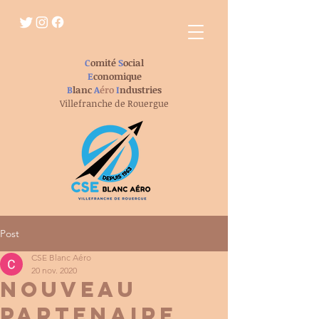
C
omité
S
ocial
E
conomique
B
lanc
A
éro
I
ndustries
Villefranche de Rouergue
Post
CSE Blanc Aéro
20 nov. 2020
nouveau
PARTENAIRE