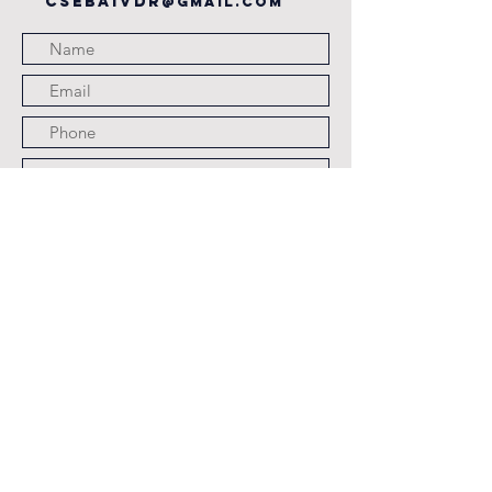
csebaivdr
@gmail.com
Submit
JOURS ET HORAIRES
D'OUVERTURE
LES LUNDI,
MARDI,JEUDI ET