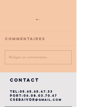
Commentaires
Rédigez un commentaire...
PROMO
tu as vu
PARTENAIRE
dernière
du cse?
COntact
TEL:
05.65.65.47.33
PORT:
06.08.03.70.67
csebaivdr
@gmail.com