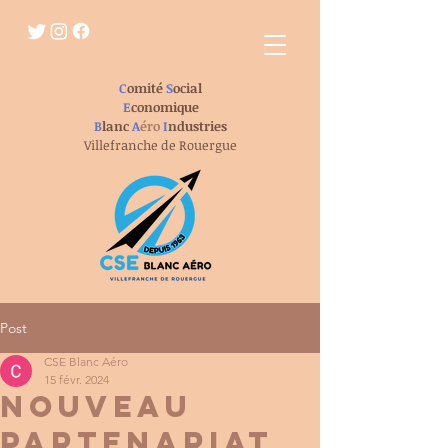
C
omité
S
ocial
E
conomique
B
lanc
A
éro
I
ndustries
Villefranche de Rouergue
Post
CSE Blanc Aéro
15 févr. 2024
Nouveau
partenariat