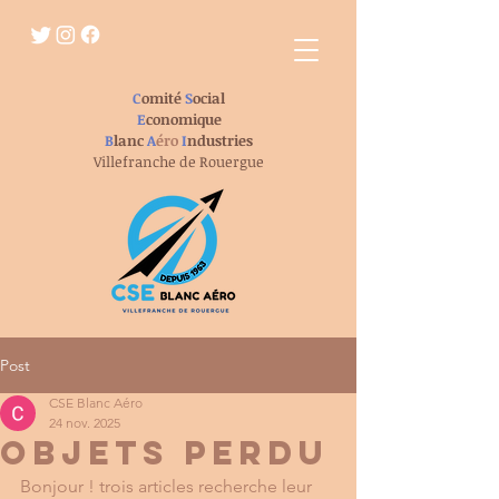
C
omité
S
ocial
E
conomique
B
lanc
A
éro
I
ndustries
Villefranche de Rouergue
Post
CSE Blanc Aéro
24 nov. 2025
objets perdu
Bonjour ! trois articles recherche leur 