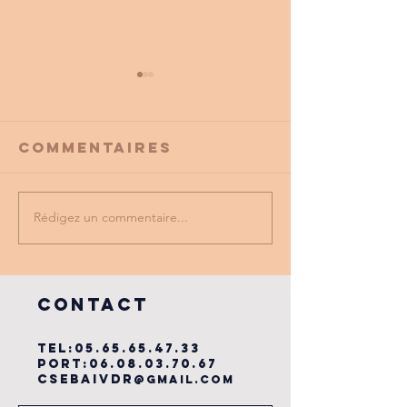
Commentaires
Rédigez un commentaire...
PROMO
tu as vu
PARTENAIRE
dernière
du cse?
COntact
TEL:
05.65.65.47.33
PORT:
06.08.03.70.67
csebaivdr
@gmail.com