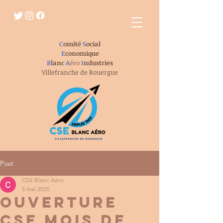
C
omité
S
ocial
E
conomique
B
lanc
A
éro
I
ndustries
Villefranche de Rouergue
Post
CSE Blanc Aéro
5 mai 2025
ouverture
cse mois de