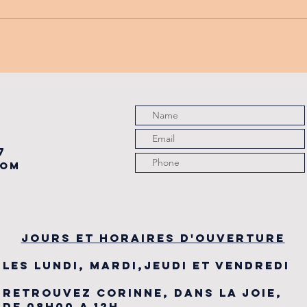
PROMO
tu
PARTENAIRE
de
du
7
com
JOURS ET HORAIRES D'OUVERTURE
LES LUNDI, MARDI,JEUDI ET VENDREDI
RETROUVEZ CORINNE, DANS LA JOIE,
DE 08H00 A 12H