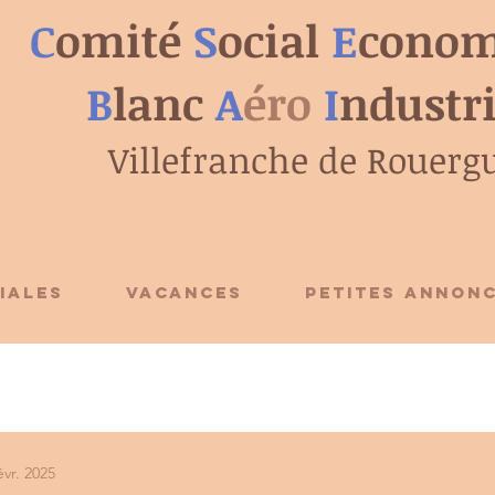
C
omité
S
ocial
E
conom
B
lanc
A
éro
I
ndustr
Villefranche de Rouerg
IALES
VACANCES
PETITES ANNON
évr. 2025