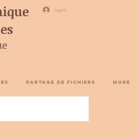
ique
Log In
ies
ue
CES
Partage de fichiers
More