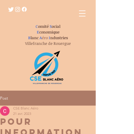
C
omité
S
ocial
E
conomique
B
lanc
A
éro
I
ndustries
Villefranche de Rouergue
Post
CSE Blanc Aéro
21 avr. 2023
Pour
information