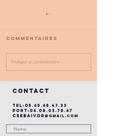
Commentaires
Rédigez un commentaire...
PROMO
tu as vu
PARTENAIRE
dernière
du cse?
COntact
TEL:
05.65.65.47.33
PORT:
06.08.03.70.67
csebaivdr
@gmail.com