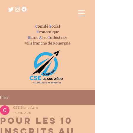
C
omité
S
ocial
E
conomique
B
lanc
A
éro
I
ndustries
Villefranche de Rouergue
Post
CSE Blanc Aéro
14 avr. 2025
pour les 10
inscrits au