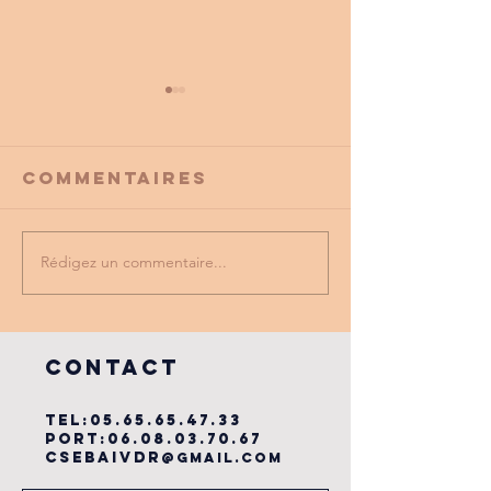
Commentaires
Rédigez un commentaire...
PROMO
tu as vu
PARTENAIRE
dernière
du cse?
COntact
TEL:
05.65.65.47.33
PORT:
06.08.03.70.67
csebaivdr
@gmail.com