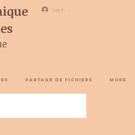
ique
Log In
ies
ue
CES
Partage de fichiers
More