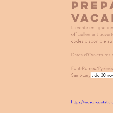
PREP
VACA
La vente en ligne de
officiellement ouvert
codes disponible au 
Dates d'Ouvertures 
Font-Romeu/Pyrénée
Saint-Lary
 : du 30 n
https://video.wixstat