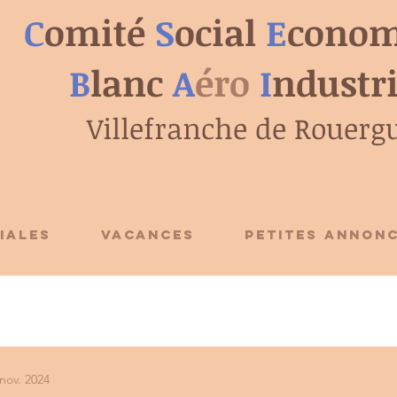
C
omité
S
ocial
E
conom
B
lanc
A
éro
I
ndustr
Villefranche de Rouerg
IALES
VACANCES
PETITES ANNON
nov. 2024