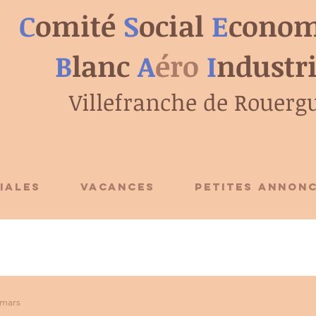
C
omité
S
ocial
E
conom
B
lanc
A
éro
I
ndustr
Villefranche de Rouerg
IALES
VACANCES
PETITES ANNON
 mars