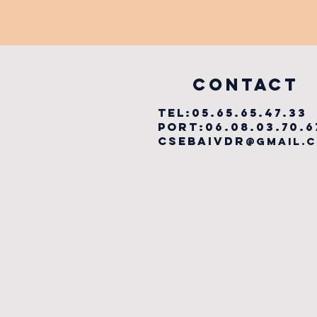
FESTIVAL
LABYRINTHE
MUSICAL
vILLEFRANCHE
COntact
TEL:05.65.65.47.33
PORT:06.08.03.70.6
csebaivdr
@gmail.