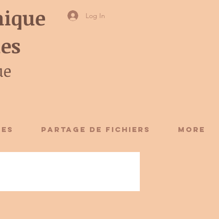
ique
Log In
ies
ue
CES
Partage de fichiers
More