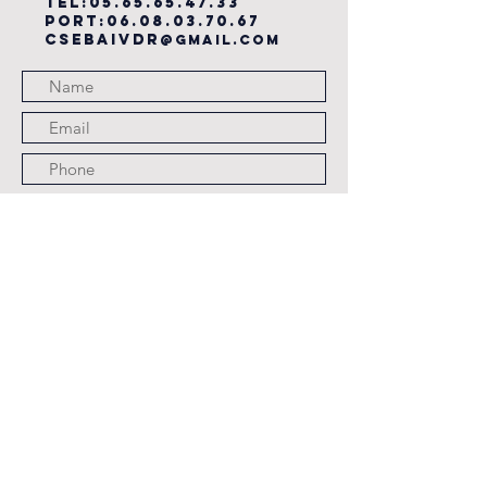
TEL:
05.65.65.47.33
PORT:
06.08.03.70.67
csebaivdr
@gmail.com
Submit
JOURS ET HORAIRES
D'OUVERTURE