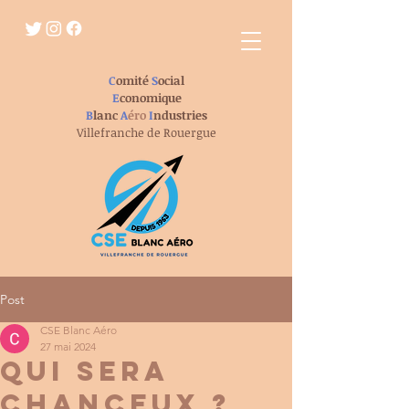
C
omité
S
ocial
E
conomique
B
lanc
A
éro
I
ndustries
Villefranche de Rouergue
Post
CSE Blanc Aéro
27 mai 2024
QUI SERA
CHANCEUX ?