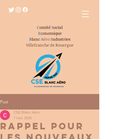
C
omité
S
ocial
E
conomique
B
lanc
A
éro
I
ndustries
Villefranche de Rouergue
Post
CSE Blanc Aéro
7 nov. 2025
rappel pour
les nouveaux