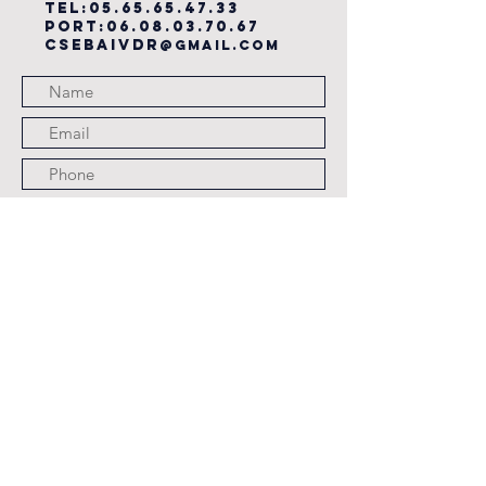
TEL:
05.65.65.47.33
PORT:
06.08.03.70.67
csebaivdr
@gmail.com
Submit
JOURS ET HORAIRES
D'OUVERTURE