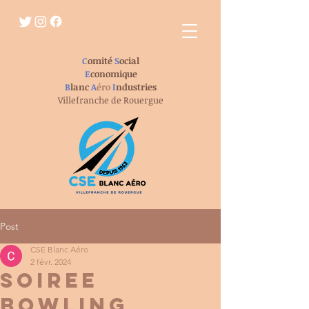
C
omité
S
ocial
E
conomique
B
lanc
A
éro
I
ndustries
Villefranche de Rouergue
Post
CSE Blanc Aéro
2 févr. 2024
SOIREE
BOWLING