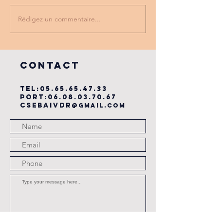
Rédigez un commentaire...
PROMO
tu as vu
PARTENAIRE
dernière
du cse?
COntact
TEL:
05.65.65.47.33
PORT:
06.08.03.70.67
csebaivdr
@gmail.com