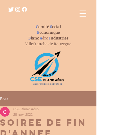
C
omité
S
ocial
E
conomique
B
lanc
A
éro
I
ndustries
Villefranche de Rouergue
Post
CSE Blanc Aéro
28 nov. 2022
SOIREE DE FIN
D'ANNEE