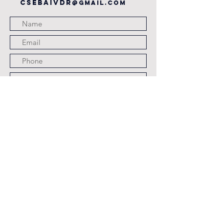
csebaivdr
@gmail.com
Submit
JOURS ET HORAIRES
D'OUVERTURE
LES LUNDI,
MARDI,JEUDI ET