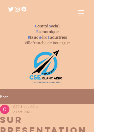
C
omité
S
ocial
E
conomique
B
lanc
A
éro
I
ndustries
Villefranche de Rouergue
Post
CSE Blanc Aéro
20 oct. 2022
SUR
PRESENTATION