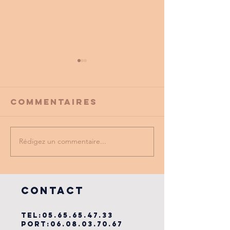
Commentaires
Rédigez un commentaire...
PROMO
tu as vu
PARTENAIRE
dernière
du cse?
COntact
TEL:
05.65.65.47.33
PORT:
06.08.03.70.67