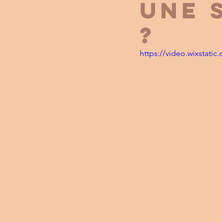
une 
?
https://video.wixstat