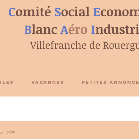
C
omité
S
ocial
E
conom
B
lanc
A
éro
I
ndustr
Villefranche de Rouerg
ALES
VACANCES
PETITES ANNONC
ov. 2025