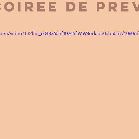
soiree de pre
ic.com/video/132f5e_6048360ef40246fa9a98edade0aba0d7/1080p