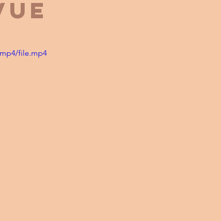
vue
/mp4/file.mp4