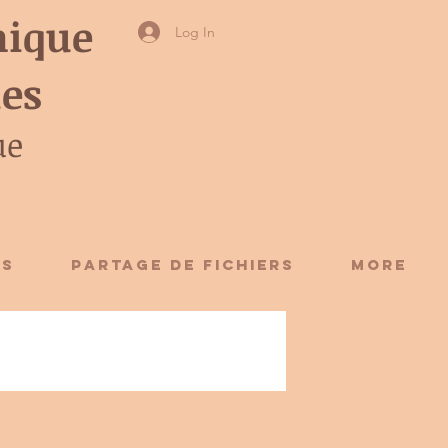
ique
Log In
ies
ue
ES
Partage de fichiers
More