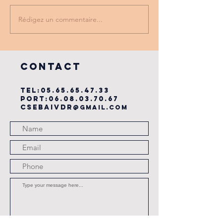
Rédigez un commentaire...
PROMO
tu as vu
PARTENAIRE
dernière
du cse?
COntact
TEL:
05.65.65.47.33
PORT:
06.08.03.70.67
csebaivdr
@gmail.com