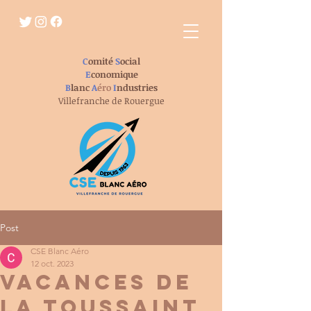
C
omité
S
ocial
E
conomique
B
lanc
A
éro
I
ndustries
Villefranche de Rouergue
Post
CSE Blanc Aéro
12 oct. 2023
Vacances de
la Toussaint