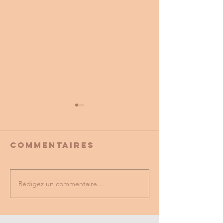
Commentaires
Rédigez un commentaire...
PROMO
tu as vu
PARTENAIRE
dernière
du cse?