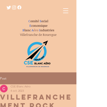
C
omité
S
ocial
E
conomique
B
lanc
A
éro
I
ndustries
Villefranche de Rouergue
Post
CSE Blanc Aéro
4 oct. 2023
Villefranche
ment Rock