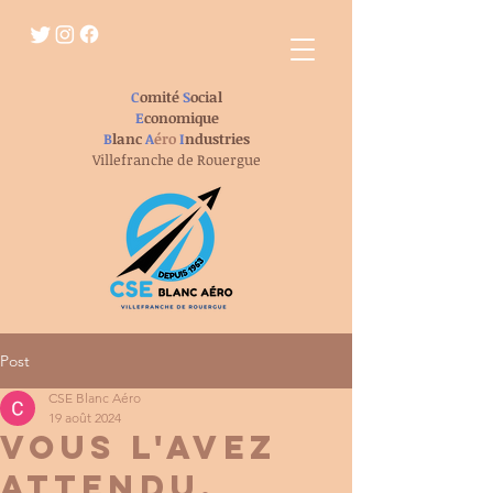
C
omité
S
ocial
E
conomique
B
lanc
A
éro
I
ndustries
Villefranche de Rouergue
Post
CSE Blanc Aéro
19 août 2024
vous l'avez
attendu,