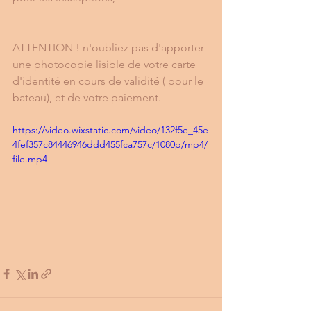
ATTENTION ! n'oubliez pas d'apporter 
une photocopie lisible de votre carte 
d'identité en cours de validité ( pour le 
bateau), et de votre paiement.
https://video.wixstatic.com/video/132f5e_45e
4fef357c84446946ddd455fca757c/1080p/mp4/
file.mp4