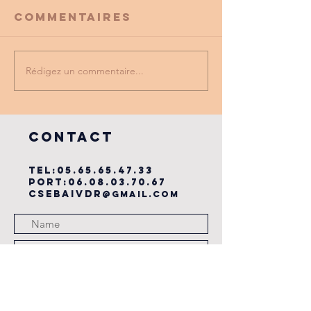
Commentaires
Rédigez un commentaire...
PROMO
tu as vu
PARTENAIRE
dernière
du cse?
COntact
TEL:
05.65.65.47.33
PORT:
06.08.03.70.67
csebaivdr
@gmail.com