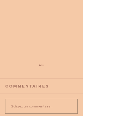
Commentaires
Rédigez un commentaire...
PROMO
tu as vu
PARTENAIRE
dernière