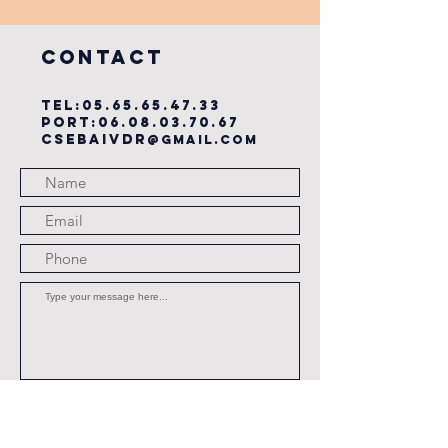
du cse?
COntact
TEL:
05.65.65.47.33
PORT:
06.08.03.70.67
csebaivdr
@gmail.com
Submit