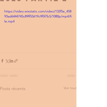
https://video.wixstatic.com/video/132f5e_458
93ad6444745c89ff55619c9f5f7b5/1080p/mp4/fi
le.mp4
Voir tout
Posts récents