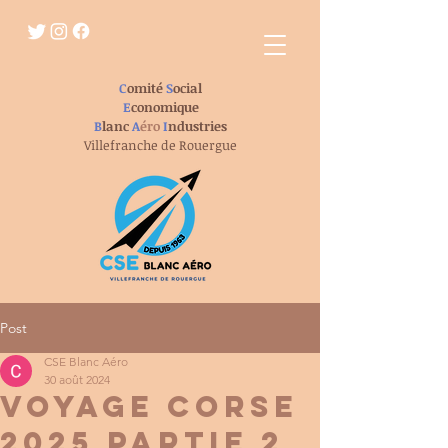
C
omité
S
ocial
E
conomique
B
lanc
A
éro
I
ndustries
Villefranche de Rouergue
Post
CSE Blanc Aéro
30 août 2024
VOYAGE CORSE
2025 PARTIE 2