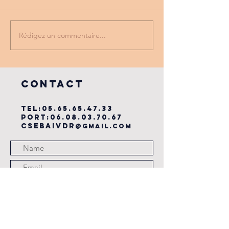
Rédigez un commentaire...
PROMO
tu as vu
PARTENAIRE
dernière
du cse?
COntact
TEL:
05.65.65.47.33
PORT:
06.08.03.70.67
csebaivdr
@gmail.com