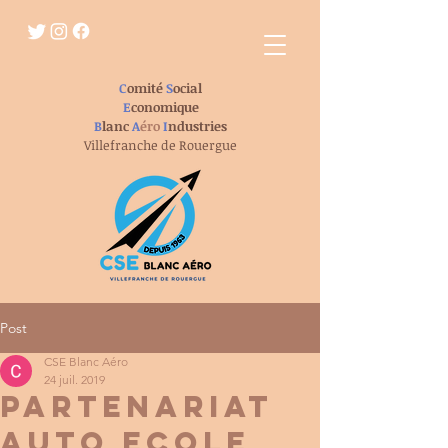
C
omité
S
ocial
E
conomique
B
lanc
A
éro
I
ndustries
Villefranche de Rouergue
Post
CSE Blanc Aéro
24 juil. 2019
PARTENARIAT
AUTO ECOLE