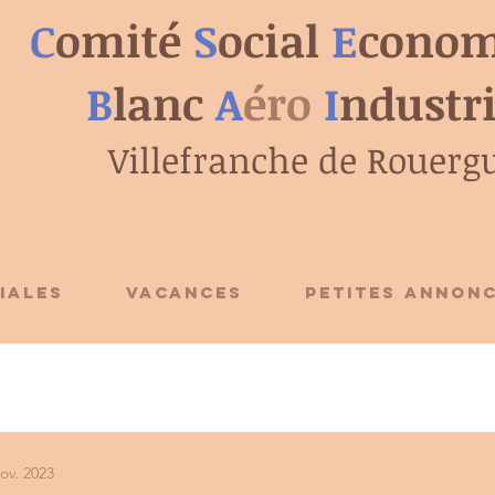
C
omité
S
ocial
E
conom
B
lanc
A
éro
I
ndustr
Villefranche de Rouerg
IALES
VACANCES
PETITES ANNON
ov. 2023