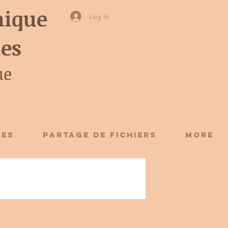
ique
Log In
ies
ue
CES
Partage de fichiers
More