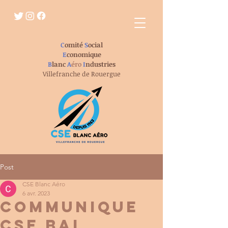
C
omité
S
ocial
E
conomique
B
lanc
A
éro
I
ndustries
Villefranche de Rouergue
Post
CSE Blanc Aéro
6 avr. 2023
COMMUNIQUE
CSE BAI