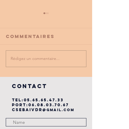
Commentaires
Rédigez un commentaire...
PROMO
tu as vu
PARTENAIRE
dernière
du cse?
COntact
TEL:
05.65.65.47.33
PORT:
06.08.03.70.67
csebaivdr
@gmail.com