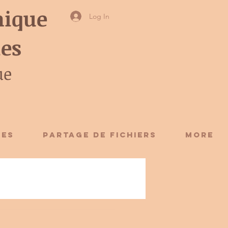
ique
Log In
ies
ue
CES
Partage de fichiers
More