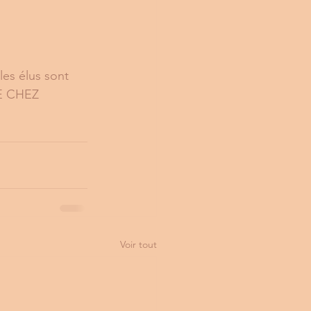
E
 élus sont  
E CHEZ 
Voir tout