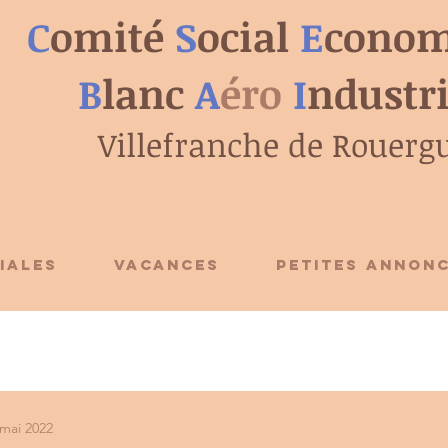
C
omité
S
ocial
E
conom
B
lanc
A
éro
I
ndustr
Villefranche de Rouerg
IALES
VACANCES
PETITES ANNON
 mai 2022