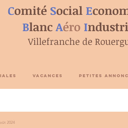
C
omité
S
ocial
E
conom
B
lanc
A
éro
I
ndustr
Villefranche de Rouerg
IALES
VACANCES
PETITES ANNON
août 2024