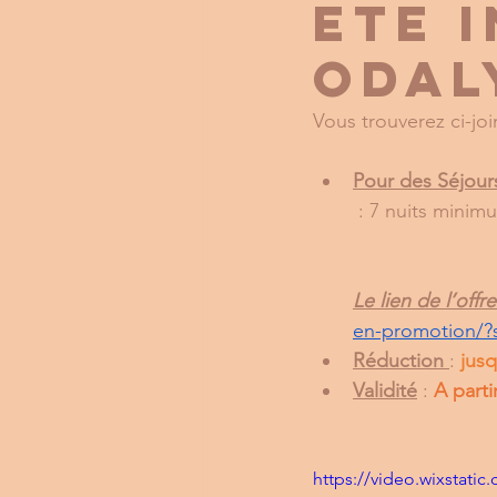
ETE 
ODAL
Vous trouverez ci-j
Pour des Séjour
: 7 nuits minimu
Le lien de l’off
en-promotion/?
Réduction
: 
jusq
Validité
 : 
A parti
https://video.wixstat