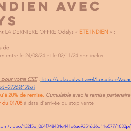
INDIEN AVEC
YS
oint LA DERNIERE OFFRE Odalys « 
ETE INDIEN
» :
s de 
m entre le 24/08/24 et le 02/11/24 non inclus.
re pour votre CSE
 :
http://col.odalys.travel/Location-Vaca
sd=2726@12bai
u’à 20% de remise. 
Cumulable avec la remise partenaire 
r du 01/08
à date d’arrivée ou stop vente
ic.com/video/132f5e_064f748434e441e6ae93516d6d11e577/1080p