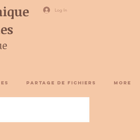
ique
Log In
ies
ue
CES
Partage de fichiers
More