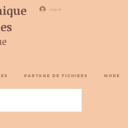
ique
Log In
ies
ue
CES
Partage de fichiers
More