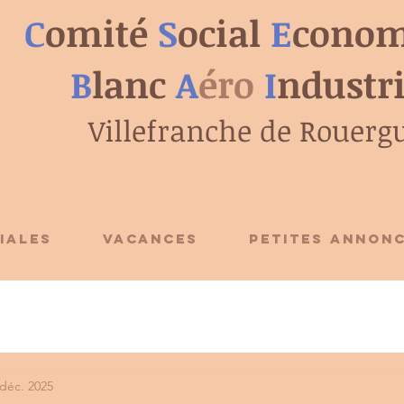
C
omité
S
ocial
E
conom
B
lanc
A
éro
I
ndustr
Villefranche de Rouerg
IALES
VACANCES
PETITES ANNON
 déc. 2025