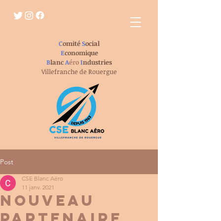
C
omité
S
ocial
E
conomique
B
lanc
A
éro
I
ndustries
Villefranche de Rouergue
Post
CSE Blanc Aéro
11 janv. 2021
NOUVEAU
PARTENAIRE