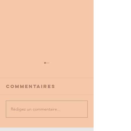
Commentaires
Rédigez un commentaire...
PROMO
tu as vu
PARTENAIRE
dernière
du cse?