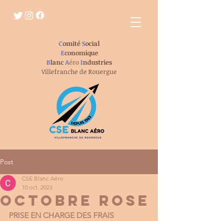
C
omité
S
ocial
E
conomique
B
lanc
A
éro
I
ndustries
Villefranche de Rouergue
Post
CSE Blanc Aéro
10 oct. 2023
OCTOBRE ROSE
PRISE EN CHARGE DES FRAIS 