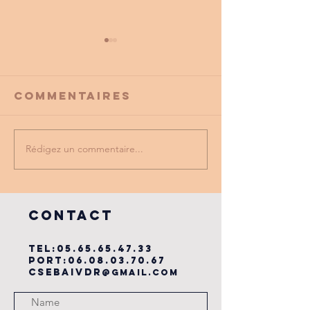
Commentaires
Rédigez un commentaire...
PROMO
tu as vu
PARTENAIRE
dernière
du cse?
COntact
TEL:
05.65.65.47.33
PORT:
06.08.03.70.67
csebaivdr
@gmail.com