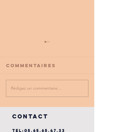
Commentaires
Rédigez un commentaire...
PROMO
tu as vu
PARTENAIRE
dernière
du cse?
COntact
TEL:
05.65.65.47.33