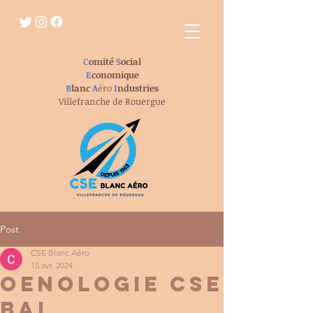
C
omité
S
ocial
E
conomique
B
lanc
A
éro
I
ndustries
Villefranche de Rouergue
Post
CSE Blanc Aéro
15 avr. 2024
OENOLOGIE CSE
BAI