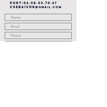
PORT:
06.08.03.70.67
csebaivdr
@gmail.com
Submit
JOURS ET HORAIRES
D'OUVERTURE
LES LUNDI,