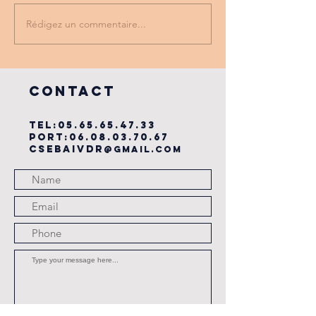
Rédigez un commentaire...
PROMO
tu as vu
PARTENAIRE
dernière
du cse?
COntact
TEL:
05.65.65.47.33
PORT:
06.08.03.70.67
csebaivdr
@gmail.com