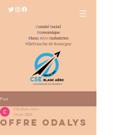
C
omité
S
ocial
E
conomique
B
lanc
A
éro
I
ndustries
Villefranche de Rouergue
Post
CSE Blanc Aéro
14 juin 2023
Offre Odalys