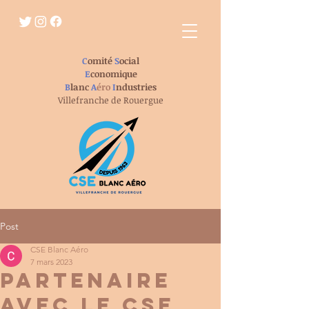
C
omité
S
ocial
E
conomique
B
lanc
A
éro
I
ndustries
Villefranche de Rouergue
Post
CSE Blanc Aéro
7 mars 2023
Partenaire
avec le CSE