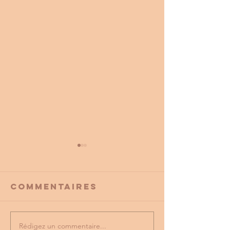
Commentaires
Rédigez un commentaire...
PROMO
tu as vu