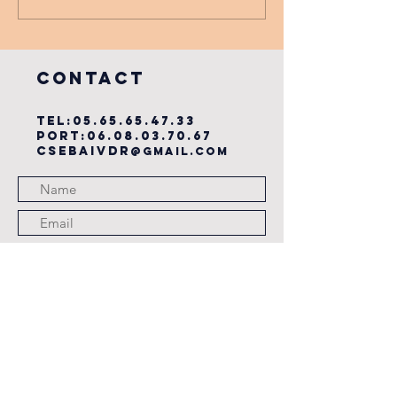
PARTENAIRE
dernière
du cse?
COntact
TEL:
05.65.65.47.33
PORT:
06.08.03.70.67
csebaivdr
@gmail.com
Submit