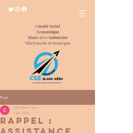
C
omité
S
ocial
E
conomique
B
lanc
A
éro
I
ndustries
Villefranche de Rouergue
Post
CSE Blanc Aéro
7 avr. 2023
Rappel :
ASSISTANCE