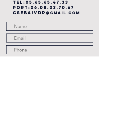
TEL:
05.65.65.47.33
PORT:
06.08.03.70.67
csebaivdr
@gmail.com
Submit
JOURS ET HORAIRES
D'OUVERTURE